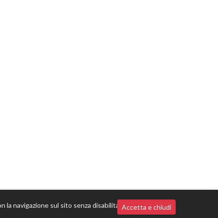
n la navigazione sul sito senza disabilitarli,
Accetta e chiudi