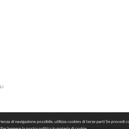
LI
rienza di navigazione possibile, utilizza cookies di terze parti Se procedi co
o. Per leggere la nostra politica in materia di cookie