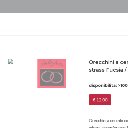
Orecchini a ce
strass Fucsia 
disponibilità:
>100
€.12,00
Orecchini a cerchio co
misura circonferenza 