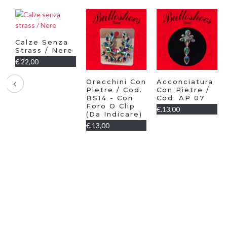
e
Orecchini Con
Acconciatura
Collana Con
Pietre / Cod.
Con Pietre /
Strass E
BS14 - Con
Cod. AP 07
Pietre Aurora
Foro O Clip
Boreale /
€.13,00
(da Indicare)
Cod. CO 03
€.13,00
€.35,00