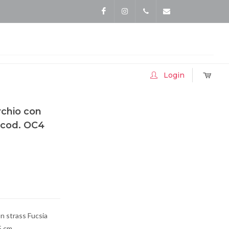
Facebook
Instagram
Tel.3357413052
info@accessoriballo.
Login
rchio con
/ cod. OC4
n strass Fucsia
5 cm