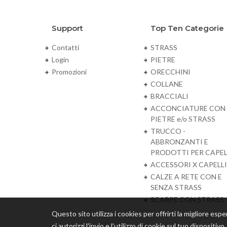
Support
Top Ten Categorie
Contatti
STRASS
Login
PIETRE
Promozioni
ORECCHINI
COLLANE
BRACCIALI
ACCONCIATURE CON
PIETRE e/o STRASS
TRUCCO -
ABBRONZANTI E
PRODOTTI PER CAPEL
ACCESSORI X CAPELLI
CALZE A RETE CON E
SENZA STRASS
SCARPE CON STRASS
Questo sito utilizza i cookies per offrirti la migliore espe
ci autorizzi l'invio e l'utilizzo di cookie sul tuo dispositiv