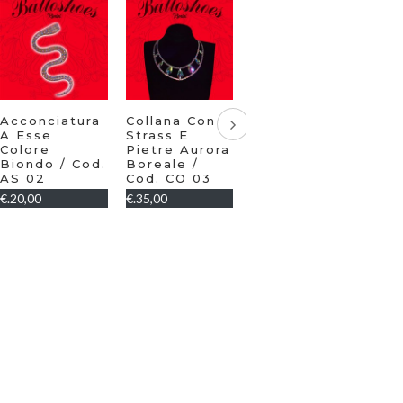
Acconciatura
Collana Con
Orecchino A
Col
A Esse
Strass E
Cerchio Con
Str
Colore
Pietre Aurora
Strass Verde
Pie
Biondo / Cod.
Boreale /
Emerald /
Bor
AS 02
Cod. CO 03
Cod. OC10
Cod
€.20,00
€.35,00
€.12,00
€.40