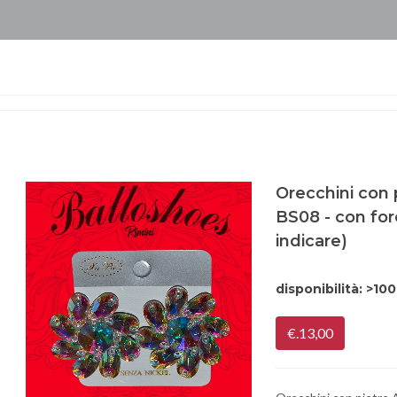
Orecchini con p
BS08 - con foro
indicare)
disponibilità:
>100
€.13,00