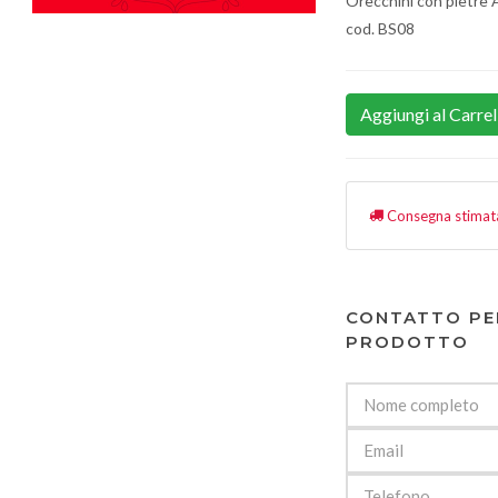
Orecchini con pietre 
cod. BS08
Aggiungi al Carrel
Consegna stimat
CONTATTO PE
PRODOTTO