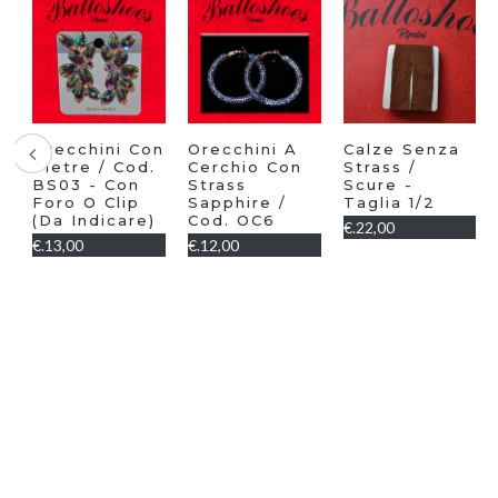
Orecchini Con
Orecchini A
Calze Senza
Pietre / Cod.
Cerchio Con
Strass /
BS03 - Con
Strass
Scure -
Foro O Clip
Sapphire /
Taglia 1/2
(da Indicare)
Cod. OC6
€.22,00
€.13,00
€.12,00