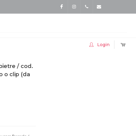
Facebook
Instagram
Tel.3357413052
info@accessoriballo.
Login
ietre / cod.
 o clip (da