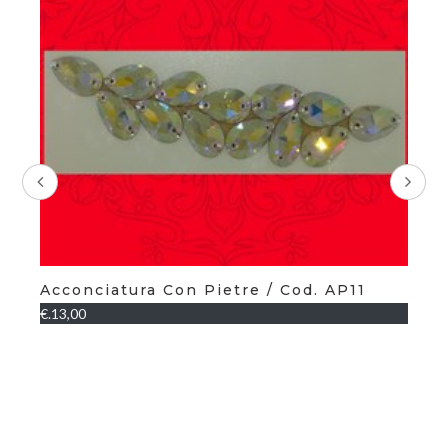
Ca
€.3
Acconciatura Con Pietre / Cod. AP11
€.13,00