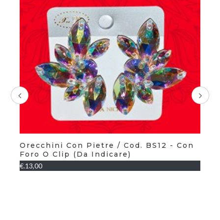
on
Orecchini Con Pietre / Cod. BS12 - Con
Sp
Foro O Clip (da Indicare)
€.5
€.13,00