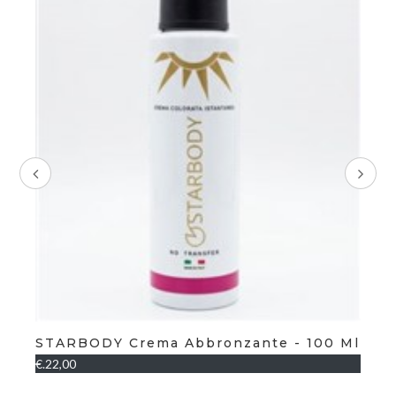
Or
C
€.1
STARBODY Crema Abbronzante - 100 Ml
€.22,00