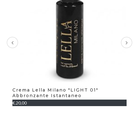
n
Crema Lella Milano "LIGHT 01"
Ca
Abbronzante Istantaneo
€.0
€.20,00